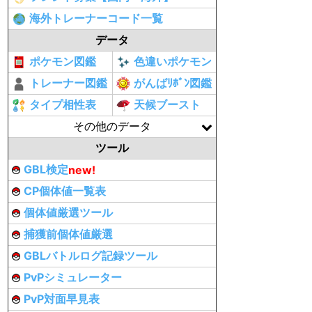
海外トレーナーコード一覧
データ
ポケモン図鑑
色違いポケモン
トレーナー図鑑
がんばﾘﾎﾞﾝ図鑑
タイプ相性表
天候ブースト
その他のデータ
ツール
GBL検定
new!
CP個体値一覧表
個体値厳選ツール
捕獲前個体値厳選
GBLバトルログ記録ツール
PvPシミュレーター
PvP対面早見表