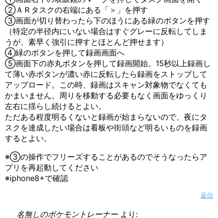
②ＡＲタスクの右端にある「＞」を押す
③画面が切り替わったら下のほうにある緑のボタンを押す
（特定の半径内にいない場合はすぐグレーに反転してしま
うが、素早く強引に押すとほとんど押せます）
④緑のボタンを押して録画画面へ
⑤画面下の赤丸ボタンを押して録画開始。15秒以上録画し
て薄い赤ボタンが濃い赤に反転したら録画をストップして
アップロード。この時、録画はスキャン対象物でなくても
かまいません。周りを移動する必要もなく画面をゆっくり
左右に揺らし続けるとよい。
ただある程度明るくないと録画が始まらないので、夜にタ
スクを達成したい場合は看板や街頭など明るいものを録画
するとよい。
※③の操作でフリーズすることがあるのでそうなったらア
プリを再起動してください
※iphone8+で確認
返信
名無しのポケモントレーナー
より: