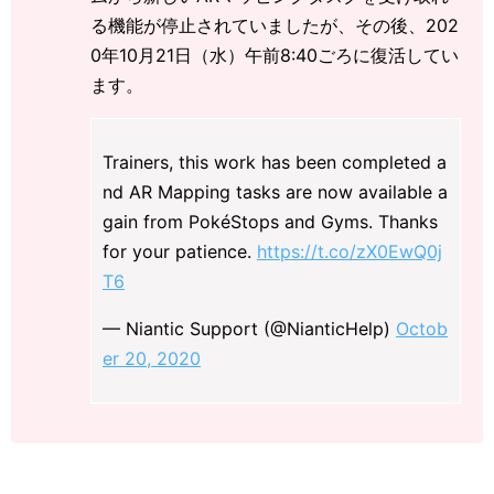
る機能が停止されていましたが、その後、202
0年10月21日（水）午前8:40ごろに復活してい
ます。
Trainers, this work has been completed a
nd AR Mapping tasks are now available a
gain from PokéStops and Gyms. Thanks
for your patience.
https://t.co/zX0EwQ0j
T6
— Niantic Support (@NianticHelp)
Octob
er 20, 2020