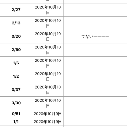
ジで確認
できます。
2020年10月10
2/27
日
イベント参加前に図鑑の「見つけた数」の部分のスクシ
2020年10月10
2/13
ョを撮っておいたり、メモしておくと便利です。
日
2020年10月10
0/20
でないーーーー
ぜひご協力をお願いいたします。
日
2020年10月10
2/60
日
2020年10月10
1/6
日
2020年10月10
1/2
日
2020年10月10
0/37
日
2020年10月10
3/30
日
0/51
2020年10月9日
1/1
2020年10月9日