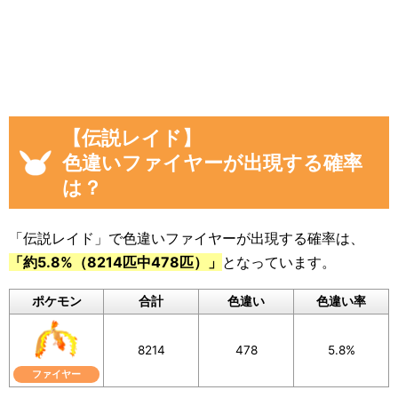
「現時点のファイヤーを見つけた数(イベント開
始後)」から「イベント開始前のファイヤーを見
つけた数」を引いた数が自動計算
され反映され
るようになっています。
色違いに遭遇していない場合でも、通常色に遭
【伝説レイド】
遇した数をぜひ教えてください。
色違いファイヤーが出現する確率
入力いただいた遭遇状況と「フリーコメント」
は？
の内容は画像に反映されるほか、フォームの下
のログに公開されます。
「伝説レイド」で色違いファイヤーが出現する確率は、
「約5.8%（8214匹中478匹）」
となっています。
画像を保存することもできるので、Twitterなど
SNSでの共有にもぜひご活用ください。
ポケモン
合計
色違い
色違い率
8214
478
5.8%
ファイヤー
イベント参加前に図鑑の「見つけた数」をスク