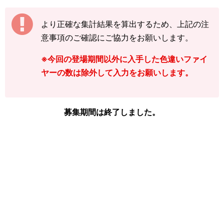
【例】
途中結果が3匹→まずは「3」で送信
より正確な集計結果を算出するため、上記の注
その後の結果が2匹→前回入力した「3」に「+
意事項のご確認にご協力をお願いします。
2」して「5」で送信
※今回の登場期間以外に入手した色違いファイ
下記の情報を入力し、
「結果を送信する」をタ
ヤーの数は除外して入力をお願いします。
ップ
してください。
※ファイヤーの図鑑ページの「見つけた数」を
ご確認ください。
募集期間は終了しました。
「イベント開始前のファイヤーを見つけた
数」
「現時点のファイヤーを見つけた数(イベ
ント開始後)」
「イベント開始後に色違いファイヤーを見
つけた数」
画像や集計結果の分母（見つけた数）には、