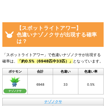
「イベント開始後に色違いナゾノクサを見
つけた数」
画像や集計結果の分母（見つけた数）には、
「現時点のナゾノクサを見つけた数(イベント開
【スポットライトアワー】
始後)」から「イベント開始前のナゾノクサを見
色違いナゾノクサが出現する確率
つけた数」を引いた数が自動計算
され反映され
は？
るようになっています。
色違いに遭遇していない場合でも、通常色に遭
「スポットライトアワー」で色違いナゾノクサが出現する
遇した数をぜひ教えてください。
確率は、
「約0.5%（6948匹中33匹）」
となっています。
入力いただいた遭遇状況と「フリーコメント」
ポケモン
合計
色違い
色違い率
の内容は画像に反映されるほか、フォームの下
のログに公開されます。
6948
33
0.5%
画像を保存することもできるので、Twitterなど
ナゾノクサ
SNSでの共有にもぜひご活用ください。
ナゾノクサ