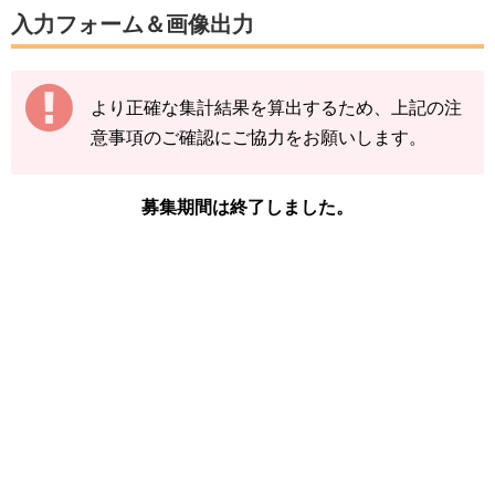
数字は、前回の入力内容に追加分を加算する形
入力フォーム＆画像出力
（累計数）で入力をお願いします。
【例】
より正確な集計結果を算出するため、上記の注
途中結果が3匹→まずは「3」で送信
意事項のご確認にご協力をお願いします。
その後の結果が2匹→前回入力した「3」に「+
2」して「5」で送信
募集期間は終了しました。
下記の情報を入力し、
「結果を送信する」をタ
ップ
してください。
※ナゾノクサの図鑑ページの「見つけた数」を
ご確認ください。
「イベント開始前のナゾノクサを見つけた
数」
「現時点のナゾノクサを見つけた数(イベ
ント開始後)」