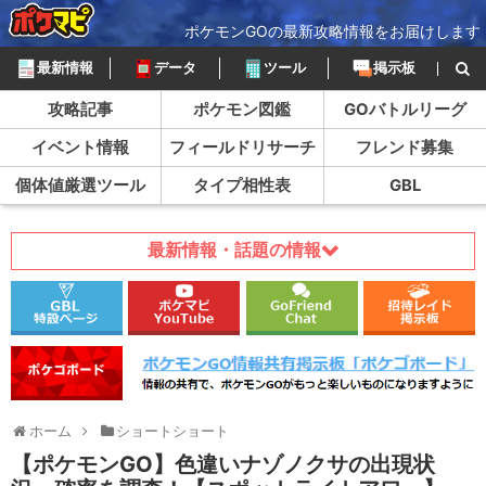
ポケモンGOの最新攻略情報をお届けします
最新情報
データ
ツール
掲示板
攻略記事
ポケモン図鑑
GOバトルリーグ
イベント情報
フィールドリサーチ
フレンド募集
個体値厳選ツール
タイプ相性表
GBL
最新情報・話題の情報
ホーム
ショートショート
【ポケモンGO】色違いナゾノクサの出現状