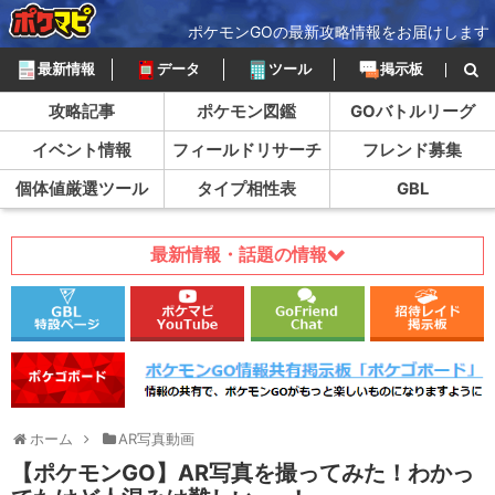
ポケモンGOの最新攻略情報をお届けします
最新情報
データ
ツール
掲示板
攻略記事
ポケモン図鑑
GOバトルリーグ
イベント情報
フィールドリサーチ
フレンド募集
個体値厳選ツール
タイプ相性表
GBL
最新情報・話題の情報
ホーム
AR写真動画
【ポケモンGO】AR写真を撮ってみた！わかっ