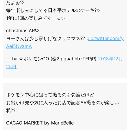
たよぉ♡
毎年楽しみにしてる日本平ホテルのケーキ?✨
1年に1回の楽しみですー☺️✨
christmas AR♡
ヨーさんは少し寂しげなクリスマス??
pic.twitter.com/y
AeI5NvzmA
— hal☆ポケモンGO (@2ipgaabhbzTFRjR)
2018年12月
25日
ポケモン中心に狙って撮るのも勿論だけど
お出かけ先や気に入ったお店で記念AR撮るのが楽しい
私??
CACAO MARKET by MarieBelle