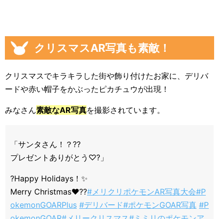
クリスマスAR写真も素敵！
クリスマスでキラキラした街や飾り付けたお家に、デリバ
ードや赤い帽子をかぶったピカチュウが出現！
みなさん
素敵なAR写真
を撮影されています。
「サンタさん！？??
プレゼントありがとう♡?」
?Happy Holidays！✨
Merry Christmas❤️??
#メリクリポケモンAR写真大会
#P
okemonGOARPlus
#デリバード
#ポケモンGOAR写真
#P
okemonGOAR
#メリークリスマス
#ミミリのポケモンア