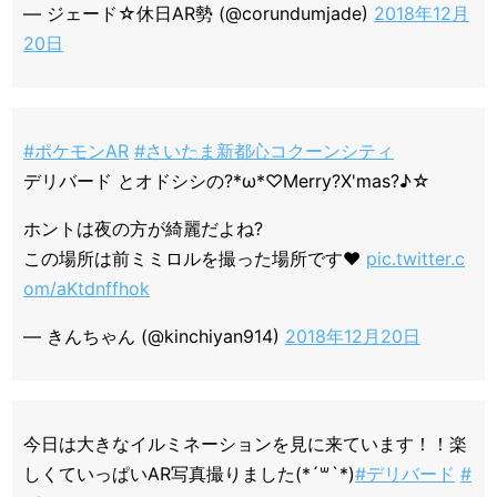
— ジェード☆休日AR勢 (@corundumjade)
2018年12月
20日
#ポケモンAR
#さいたま新都心コクーンシティ
デリバード とオドシシの?*ω*♡Merry?X'mas?♪☆
ホントは夜の方が綺麗だよね?
この場所は前ミミロルを撮った場所です❤
pic.twitter.c
om/aKtdnffhok
— きんちゃん (@kinchiyan914)
2018年12月20日
今日は大きなイルミネーションを見に来ています！！楽
しくていっぱいAR写真撮りました(*´꒳`*)
#デリバード
#