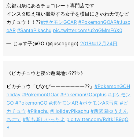
京都四条にあるチョコレート専門店です
インスタ映え狙い撮影する女子を横目にきゃわ天使なピ
カチュウ！！??
#ポケモンGOAR
#PokemonGOAR
#Jusc
oAR
#SantaPikachu
pic.twitter.com/u2qGMmF6X0
— じゃす子@GO (@juscogogo)
2018年12月24日
《ピカチュウと夜の遊園地✨???✨》
ピカチュウ「ぴかぴーーーーーーー??」
#PokemonGOH
oliday
#PokemonGOar
#PokemonGOarplus
#ポケモン
GO
#PokemonGO
#ポケモンAR
#ポケモンAR写真
#ピ
カチュウ
#Pikachu
#HolidayPikachu
#西武園ゆうえん
ちにて
#私も楽しかったよ
pic.twitter.com/Rdtk1B9qO
8