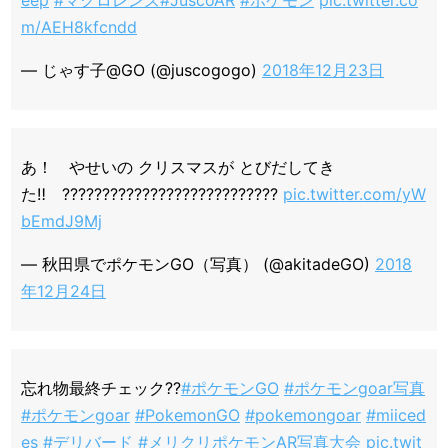
eep
#マクロレンズ
#JuscoAR
#ポケモン
pic.twitter.co
m/AEH8kfcndd
— じゃす子@GO (@juscogogo)
2018年12月23日
あ！ やせいの クリスマスが とびだしてき
た‼️ ???????????????????????????
pic.twitter.com/yW
bEmdJ9Mj
— 秋田県でポケモンGO（写真） (@akitadeGO)
2018
年12月24日
忘れ物最終チェック??
#ポケモンGO
#ポケモンgoar写真
#ポケモンgoar
#PokemonGO
#pokemongoar
#miiced
es
#デリバード
#メリクリポケモンAR写真大会
pic.twit