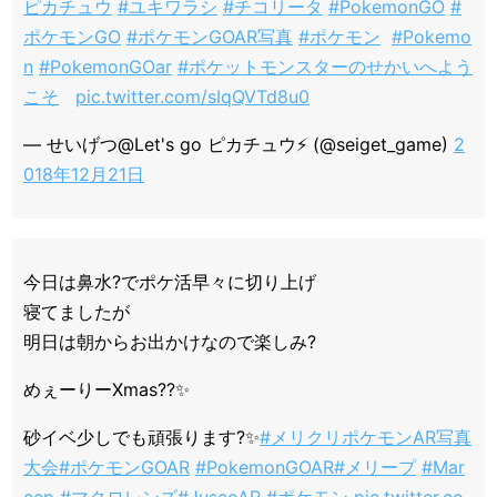
ピカチュウ
#ユキワラシ
#チコリータ
#PokemonGO
#
ポケモンGO
#ポケモンGOAR写真
#ポケモン
⁠ ⁠⁠ ⁠
#Pokemo
n
#PokemonGOar
#ポケットモンスターのせかいへよう
こそ
⁠ ⁠⁠ ⁠
pic.twitter.com/sIqQVTd8u0
— せいげつ@Let's go ピカチュウ⚡️ (@seiget_game)
2
018年12月21日
今日は鼻水?でポケ活早々に切り上げ
寝てましたが
明日は朝からお出かけなので楽しみ?
めぇーりーXmas??✨
砂イベ少しでも頑張ります?✨
#メリクリポケモンAR写真
大会
#ポケモンGOAR
#PokemonGOAR
#メリープ
#Mar