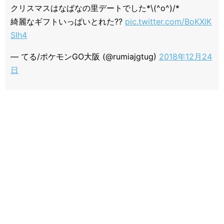
クリスマスはなばなの里デートでした*\(^o^)/*
綺麗なギフトいっぱいとれた??
pic.twitter.com/BoKXlK
SIh4
— てる/ポケモンGO大阪 (@rumiajgtug)
2018年12月24
日