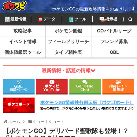
ポケモンGOの最新攻略情報をお届けします
最新情報
データ
ツール
掲示板
攻略記事
ポケモン図鑑
GOバトルリーグ
イベント情報
フィールドリサーチ
フレンド募集
個体値厳選ツール
タイプ相性表
GBL
最新情報・話題の情報
ホーム
ショートショート
【ポケモンGO】デリバード聖歌隊も登場！？