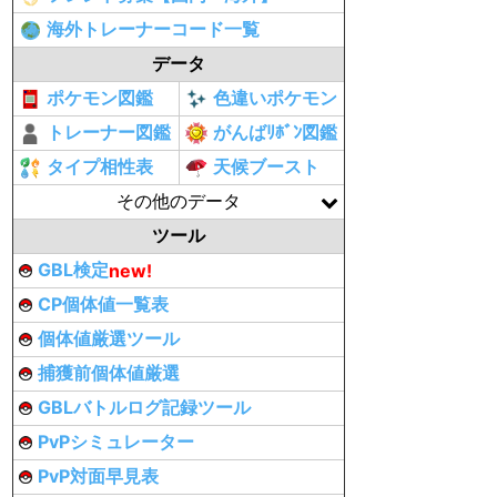
海外トレーナーコード一覧
データ
ポケモン図鑑
色違いポケモン
トレーナー図鑑
がんばﾘﾎﾞﾝ図鑑
タイプ相性表
天候ブースト
その他のデータ
ツール
GBL検定
new!
CP個体値一覧表
個体値厳選ツール
捕獲前個体値厳選
GBLバトルログ記録ツール
PvPシミュレーター
PvP対面早見表