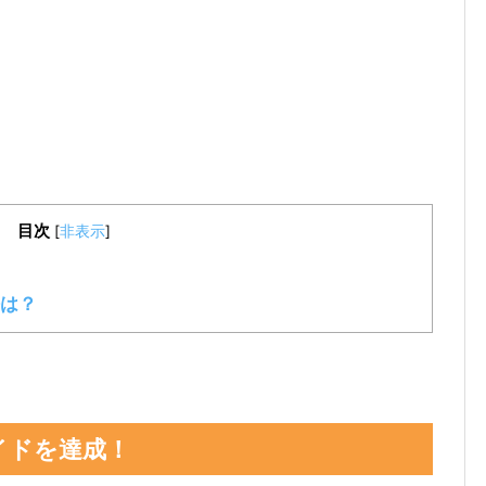
目次
[
非表示
]
は？
イドを達成！