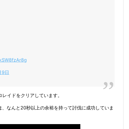
m/kSW8fzAr8g
月9日
ロレイドをクリアしています。
は、なんと20秒以上の余裕を持って討伐に成功していま