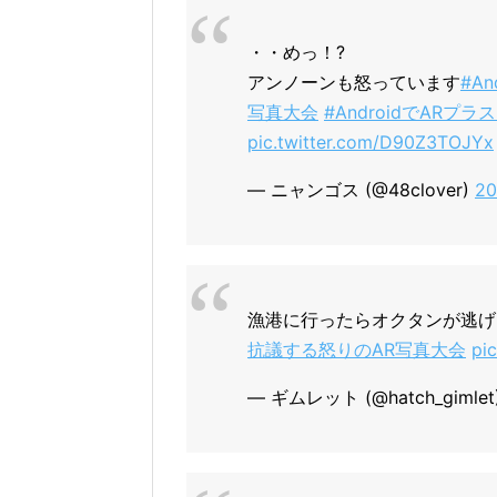
・・めっ！?
アンノーンも怒っています
#A
写真大会
#AndroidでAR
pic.twitter.com/D90Z3TOJYx
— ニャンゴス (@48clover)
2
漁港に行ったらオクタンが逃げ
抗議する怒りのAR写真大会
pi
— ギムレット (@hatch_gimlet