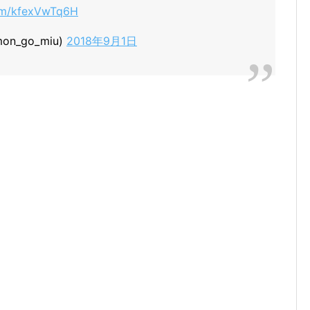
com/kfexVwTq6H
n_go_miu)
2018年9月1日