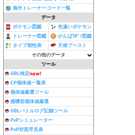
海外トレーナーコード一覧
データ
ポケモン図鑑
色違いポケモン
トレーナー図鑑
がんばﾘﾎﾞﾝ図鑑
タイプ相性表
天候ブースト
その他のデータ
ツール
GBL検定
new!
CP個体値一覧表
個体値厳選ツール
捕獲前個体値厳選
GBLバトルログ記録ツール
PvPシミュレーター
PvP対面早見表