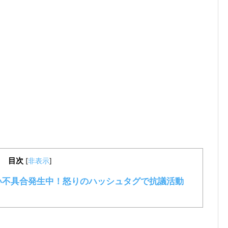
目次
[
非表示
]
きない不具合発生中！怒りのハッシュタグで抗議活動