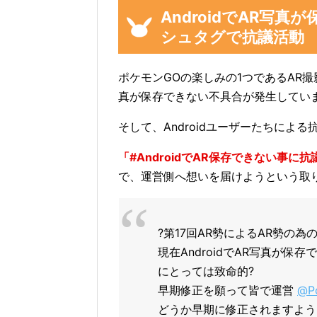
AndroidでAR写
シュタグで抗議活動
ポケモンGOの楽しみの1つであるAR撮影で
真が保存できない不具合が発生してい
そして、Androidユーザーたちによ
「#AndroidでAR保存できない事に
で、運営側へ想いを届けようという取
?第17回AR勢によるAR勢の為
現在AndroidでAR写真が
にとっては致命的?
早期修正を願って皆で運営
@P
どうか早期に修正されますよう