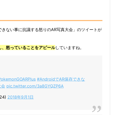
AR保存できない事に抗議する怒りのAR写真大会」のツイートが
し、怒っていることをアピール
していますね。
PokemonGOARPlus
#AndroidでAR保存できな
大会
pic.twitter.com/3a8GYQZP6A
24)
2018年9月1日