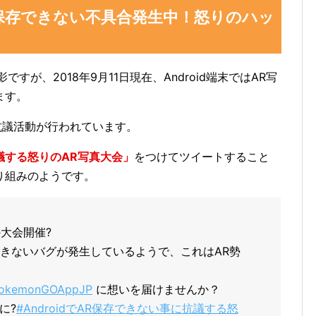
真が保存できない不具合発生中！怒りのハッ
すが、2018年9月11日現在、Android端末ではAR写
ます。
る抗議活動が行われています。
抗議する怒りのAR写真大会」
をつけてツイートすること
り組みのようです。
の大会開催?
保存できないバグが発生しているようで、これはAR勢
okemonGOAppJP
に想いを届けませんか？
に?
#AndroidでAR保存できない事に抗議する怒