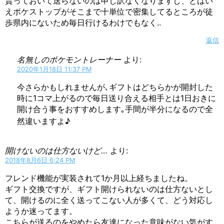
貰っておいて送らないのは申し訳なくなりますし、とはい
えポケストップがそこまで十単位で密集してるところが徒
歩県内にないため毎日行けるわけでもなく..
返信
名無しのポケモントレーナー
より:
2020年1月18日 11:37 PM
今さらかもしれませんが､ギフトはどちらかが開封した
時に1コマ上がるので毎日送り合える相手とは1日おきに
開け合う事をおすすめします｡手間が半分になるので全
然違いますよ♪
開けないのは仕方ないけど…
より:
2018年8月6日 6:24 PM
フレンド機能が実装されて1か月以上経ちましたね。
ギフト交換ですが、ギフト開けられないのは仕方ないとし
て、開けるのに全く送ってこない人が多くて、どう対応し
ようか迷ってます。
こちらが送るのをやめたら友達になった意味がない気がす