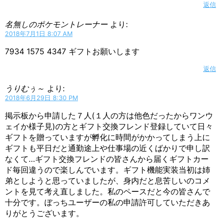
返信
名無しのポケモントレーナー
より:
2018年7月1日 8:07 AM
7934 1575 4347 ギフトお願いします
返信
うりむぅ～
より:
2018年6月29日 8:30 PM
掲示板から申請した７人(１人の方は他色だったからワンウ
ェイか様子見)の方とギフト交換フレンド登録していて日々
ギフトを贈っていますが孵化に時間がかかってしまう上に
ギフトも平日だと通勤途上や仕事場の近くばかりで申し訳
なくて…ギフト交換フレンドの皆さんから届くギフトカー
ド毎回違うので楽しんでいます。ギフト機能実装当初は姉
弟としようと思っていましたが、身内だと息苦しいのコメ
ントを見て考え直しました。私のペースだと今の皆さんで
十分です。ぼっちユーザーの私の申請許可していただきあ
りがとうございます。