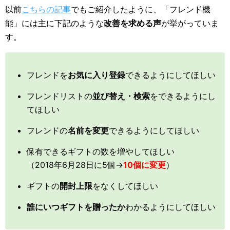
以前
こちらの記事
でもご紹介したように、「フレンド機
能」には主に下記のような
改善を求める声
が挙がっていま
す。
フレンドを
お気に入り登録
できるようにしてほしい
フレンドリストの
並び替え・検索
をできるようにし
てほしい
フレンドの
名前を変更
できるようにしてほしい
保有できるギフトの数を増やしてほしい
（2018年6月28日に5個→
10個に変更
）
ギフトの
開封上限
をなくしてほしい
誰にいつギフトを贈ったか
わかるようにしてほしい