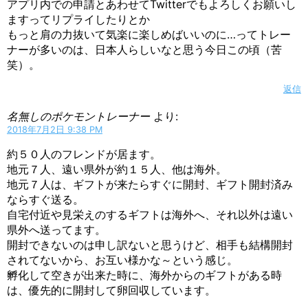
アプリ内での申請とあわせてTwitterでもよろしくお願いし
ますってリプライしたりとか
もっと肩の力抜いて気楽に楽しめばいいのに…ってトレー
ナーが多いのは、日本人らしいなと思う今日この頃（苦
笑）。
返信
名無しのポケモントレーナー
より:
2018年7月2日 9:38 PM
約５０人のフレンドが居ます。
地元７人、遠い県外が約１５人、他は海外。
地元７人は、ギフトが来たらすぐに開封、ギフト開封済み
ならすぐ送る。
自宅付近や見栄えのするギフトは海外へ、それ以外は遠い
県外へ送ってます。
開封できないのは申し訳ないと思うけど、相手も結構開封
されてないから、お互い様かな～という感じ。
孵化して空きが出来た時に、海外からのギフトがある時
は、優先的に開封して卵回収しています。