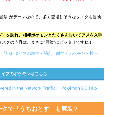
冒険”がテーマなので、多く登場しそうなタスクも冒険
プ）を訪れ、相棒ポケモンとたくさん歩いてアメを入手
タスクの内容は、まさに”冒険”にピッタリですね！
、
「いわタイプの相性・弱点・耐性・ポケモン・技一
タイプのポケモンはこちら
vered in the Network Traffic! – Pokémon GO Hub
ークで「うちおとす」も実装？