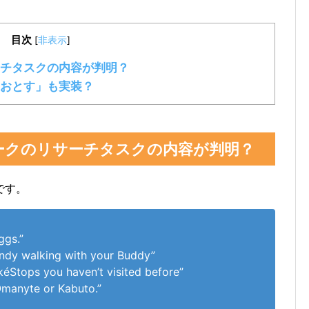
目次
[
非表示
]
ーチタスクの内容が判明？
おとす」も実装？
ークのリサーチタスクの内容が判明？
です。
ggs.”
ndy walking with your Buddy”
kéStops you haven’t visited before”
Omanyte or Kabuto.”