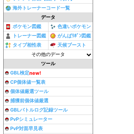
海外トレーナーコード一覧
データ
ポケモン図鑑
色違いポケモン
トレーナー図鑑
がんばﾘﾎﾞﾝ図鑑
タイプ相性表
天候ブースト
その他のデータ
ツール
GBL検定
new!
CP個体値一覧表
個体値厳選ツール
捕獲前個体値厳選
GBLバトルログ記録ツール
PvPシミュレーター
PvP対面早見表