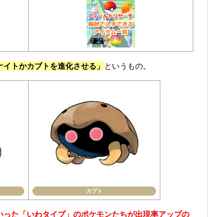
ナイトかカブトを進化させる」
というもの。
カブト
いった「いわタイプ」のポケモンたちが出現率アップの