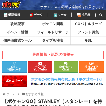
ポケモンGOの最新攻略情報をお届けします
最新情報
データ
ツール
掲示板
攻略記事
ポケモン図鑑
GOバトルリーグ
イベント情報
フィールドリサーチ
フレンド募集
個体値厳選ツール
タイプ相性表
GBL
最新情報・話題の情報
ホーム
おすすめ情報
【ポケモンGO】STANLEY（スタンレー）を持