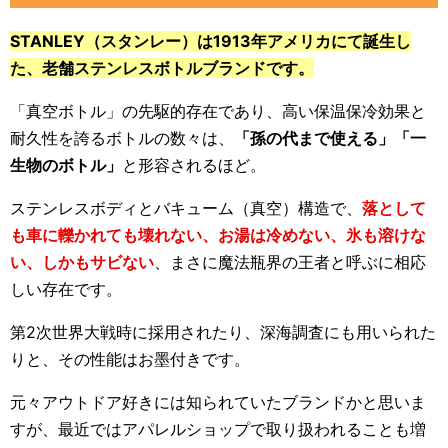
STANLEY（スタンレー）は1913年アメリカにて誕生し
た、老舗ステンレスボトルブランドです。
「真空ボトル」の先駆的存在であり、高い保温保冷効果と
耐久性を誇るボトルの数々は、
「孫の代まで使える」「一
生物のボトル」
と形容されるほど。
ステンレスボディとバキューム（真空）構造で、
落として
も車に轢かれても壊れない、お湯は冷めない、氷も溶けな
い、しかもサビない
、まさに魔法瓶界の王者と呼ぶに相応
しい存在です。
第2次世界大戦時に採用されたり、深海調査にも用いられた
りと、その性能はお墨付きです。
元々アウトドア好きには知られていたブランドかと思いま
すが、最近ではアパレルショップで取り扱われることも増