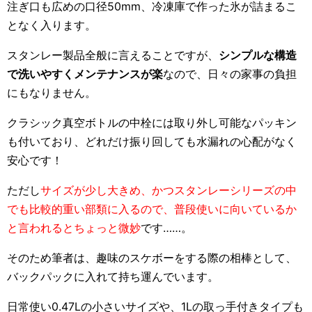
注ぎ口も広めの口径50mm、冷凍庫で作った氷が詰まるこ
となく入ります。
スタンレー製品全般に言えることですが、
シンプルな構造
で洗いやすくメンテナンスが楽
なので、日々の家事の負担
にもなりません。
クラシック真空ボトルの中栓には取り外し可能なパッキン
も付いており、どれだけ振り回しても水漏れの心配がなく
安心です！
ただし
サイズが少し大きめ、かつスタンレーシリーズの中
でも比較的重い部類に入るので、普段使いに向いているか
と言われるとちょっと微妙
です……。
そのため筆者は、趣味のスケボーをする際の相棒として、
バックパックに入れて持ち運んでいます。
日常使い0.47Lの小さいサイズや、1Lの取っ手付きタイプも