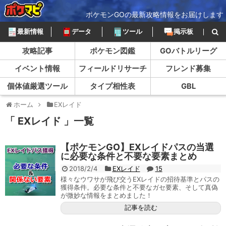
ポケモンGOの最新攻略情報をお届けします
最新情報
データ
ツール
掲示板
攻略記事
ポケモン図鑑
GOバトルリーグ
イベント情報
フィールドリサーチ
フレンド募集
個体値厳選ツール
タイプ相性表
GBL
ホーム
EXレイド
「 EXレイド 」一覧
【ポケモンGO】EXレイドパスの当選
に必要な条件と不要な要素まとめ
2018/2/4
EXレイド
15
様々なウワサが飛び交うEXレイドの招待基準とパスの
獲得条件。必要な条件と不要なガセ要素、そして真偽
が微妙な情報をまとめました！
記事を読む