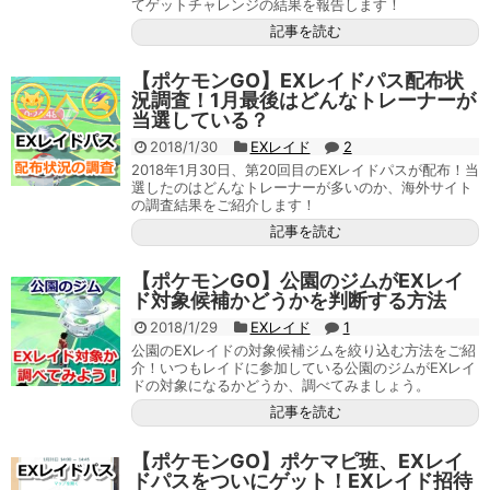
てゲットチャレンジの結果を報告します！
記事を読む
【ポケモンGO】EXレイドパス配布状
況調査！1月最後はどんなトレーナーが
当選している？
2018/1/30
EXレイド
2
2018年1月30日、第20回目のEXレイドパスが配布！当
選したのはどんなトレーナーが多いのか、海外サイト
の調査結果をご紹介します！
記事を読む
【ポケモンGO】公園のジムがEXレイ
ド対象候補かどうかを判断する方法
2018/1/29
EXレイド
1
公園のEXレイドの対象候補ジムを絞り込む方法をご紹
介！いつもレイドに参加している公園のジムがEXレイ
ドの対象になるかどうか、調べてみましょう。
記事を読む
【ポケモンGO】ポケマピ班、EXレイ
ドパスをついにゲット！EXレイド招待