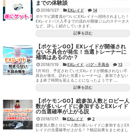
までの体験談
2018/1/27
EXレイド
14
ポケマピ調査員がついにEXレイドへ招待されました！
EXレイドパス入手までの流れや開催ジムのステータス
など、詳しく紹介していきます。
記事を読む
【ポケモンGO】EXレイドが開催され
ない不具合が発生！当選トレーナーに
補填はあるのか？
2018/1/19
EXレイド
,
バグ・不具合
13
1月16日、予定されていたEXレイドが開催されない不
具合が発生。訪れた当選トレーナーは、参加できない
まま終了時間を迎えることになったようです…。
記事を読む
【ポケモンGO】総参加人数とロビー人
数が多いレイドに参加するとEXレイド
の当選確率が上がる説
2018/1/17
EXレイド
2
総参加人数とロビー人数が多いレイドに参加するとEX
レイドの当選確率が上がる！？検証結果をまとめまし