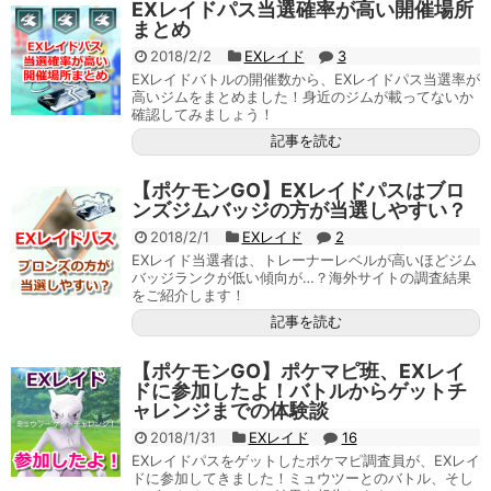
EXレイドパス当選確率が高い開催場所
まとめ
2018/2/2
EXレイド
3
EXレイドバトルの開催数から、EXレイドパス当選率が
高いジムをまとめました！身近のジムが載ってないか
確認してみましょう！
記事を読む
【ポケモンGO】EXレイドパスはブロ
ンズジムバッジの方が当選しやすい？
2018/2/1
EXレイド
2
EXレイド当選者は、トレーナーレベルが高いほどジム
バッジランクが低い傾向が…？海外サイトの調査結果
をご紹介します！
記事を読む
【ポケモンGO】ポケマピ班、EXレイ
ドに参加したよ！バトルからゲットチ
ャレンジまでの体験談
2018/1/31
EXレイド
16
EXレイドパスをゲットしたポケマピ調査員が、EXレイ
ドに参加してきました！ミュウツーとのバトル、そし