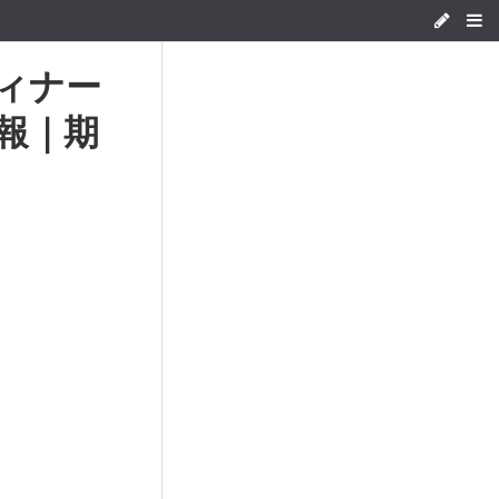
ィナー
報｜期