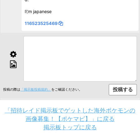
I\'m japanese
116523525469
投稿の際は
「掲示板投稿規約」
をご確認ください。
「招待レイド掲示板でゲットした海外ポケモンの
画像募集！【ポケマピ】」に戻る
掲示板トップに戻る