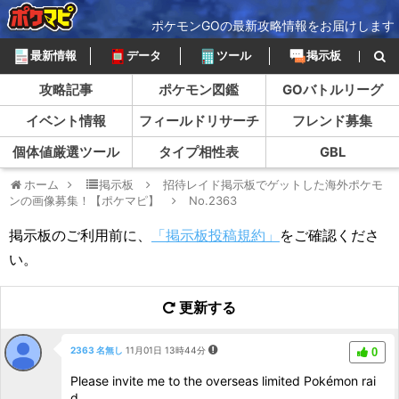
ポケモンGOの最新攻略情報をお届けします
最新情報
データ
ツール
掲示板
攻略記事
ポケモン図鑑
GOバトルリーグ
イベント情報
フィールドリサーチ
フレンド募集
個体値厳選ツール
タイプ相性表
GBL
ホーム
掲示板
招待レイド掲示板でゲットした海外ポケモ
ンの画像募集！【ポケマピ】
No.2363
掲示板のご利用前に、
「掲示板投稿規約」
をご確認くださ
い。
更新する
2363 名無し
11月01日 13時44分
0
Please invite me to the overseas limited Pokémon rai
d.