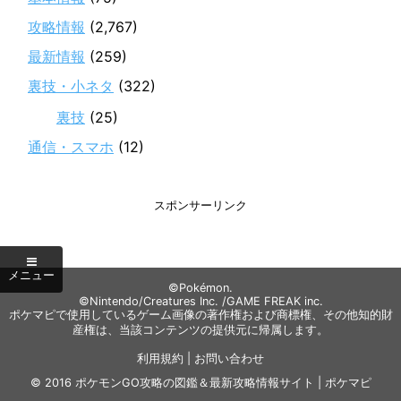
攻略情報
(2,767)
最新情報
(259)
裏技・小ネタ
(322)
裏技
(25)
通信・スマホ
(12)
スポンサーリンク
©Pokémon.
©Nintendo/Creatures Inc. /GAME FREAK inc.
ポケマピで使用しているゲーム画像の著作権および商標権、その他知的財
産権は、当該コンテンツの提供元に帰属します。
利用規約
|
お問い合わせ
© 2016
ポケモンGO攻略の図鑑＆最新攻略情報サイト | ポケマピ