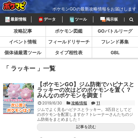
ポケモンGOの最新攻略情報をお届けします
最新情報
データ
ツール
掲示板
攻略記事
ポケモン図鑑
GOバトルリーグ
イベント情報
フィールドリサーチ
フレンド募集
個体値厳選ツール
タイプ相性表
GBL
「 ラッキー 」一覧
【ポケモンGO】ジム防衛でハピナスと
ラッキーの次はどのポケモンを置く？
みんなのポケモンを調査！
2019/6/30
攻略情報
11
ジムでよく見るハピナスとラッキー。3匹目としてど
のポケモンを配置しますか？トレーナーさんたちのジ
ム防衛をまとめました！
記事を読む