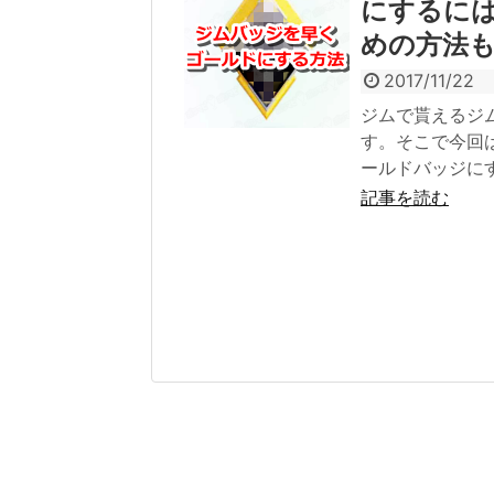
にするに
めの方法
2017/11/22
ジムで貰えるジ
す。そこで今回
ールドバッジに
記事を読む