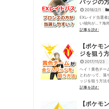
バッジの
2018/2/1
EXレイド当選
い傾向が…？海
記事を読む
【ポケモン
ジを狙う
2017/11/23
ヘイ！黄色チー
とわかって、落
ッジを狙う方法
記事を読む
【ポケモ