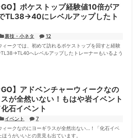
GO】ポケストップ経験値10倍がア
でTL38→40にレベルアップしたト
も
裏技・小ネタ
12
ウィークでは、初めて訪れるポケストップを回すと経験
でTL38→TL40へレベルアップしたトレーナーもいるよう
GO】アドベンチャーウィークなの
ラスが全然いない！もはや岩イベント
て化石イベント
イベント
7
ウィークなのにヨーギラスが全然出ない…！「化石イベ
たほうがいいとの意見も出ています。