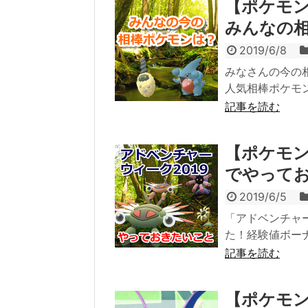
【ポケモン
みんなの
2019/6/8
みなさんの今の
人気相棒ポケモ
記事を読む
【ポケモン
でやって
2019/6/5
「アドベンチャ
た！経験値ボー
記事を読む
【ポケモン