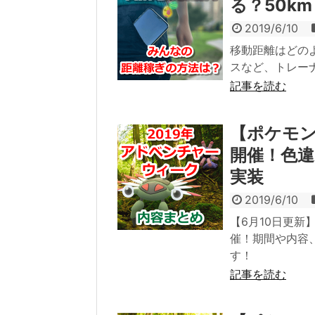
る？50k
2019/6/10
移動距離はどの
スなど、トレー
記事を読む
【ポケモン
開催！色
実装
2019/6/10
【6月10日更新
催！期間や内容
す！
記事を読む