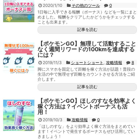
2020/1/10
その他のツール
0
1日毎に入手できる報酬（ボーナス）などを一覧にまと
めました。報酬をクリアしたかどうかをチェックする
ことも出来ます。
記事を読む
【ポケモンGO】無理して活動すること
なく週間リワードの100kmを達成する
には？
2019/11/3
ショートショート
,
攻略情報
8
脚にスマホを固定して距離を稼ぐ方法が話題！普段の
生活の中で無理せず距離をカウントさせる方法をご紹
介します。
記事を読む
【ポケモンGO】ほしのすなを効率よく
稼ぐ方法は？イベントボーナスも活
用！
2019/10/3
攻略情報
0
「ほしのすな」をより効率よく稼ぐ方法をまとめてい
ます！イベントで発生するボーナスもぜひ活用してい
きましょう！