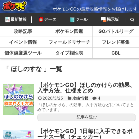
ポケモンGOの最新攻略情報をお届けします
最新情報
データ
ツール
掲示板
攻略記事
ポケモン図鑑
GOバトルリーグ
イベント情報
フィールドリサーチ
フレンド募集
個体値厳選ツール
タイプ相性表
GBL
「 ほしのすな 」一覧
【ポケモンGO】ほしのかけらの効果、
入手方法、仕様まとめ
2020/3/25
攻略情報
4
「ほしのかけら」の効果、入手方法などについてまと
めています。
記事を読む
【ポケモンGO】1日毎に入手できるボ
ーナス一覧（チェッカー）