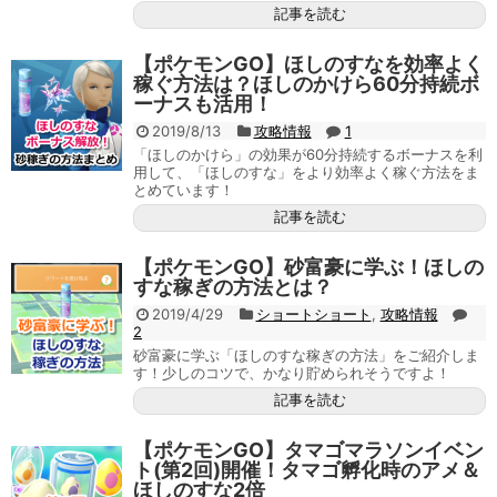
記事を読む
【ポケモンGO】ほしのすなを効率よく
稼ぐ方法は？ほしのかけら60分持続ボ
ーナスも活用！
2019/8/13
攻略情報
1
「ほしのかけら」の効果が60分持続するボーナスを利
用して、「ほしのすな」をより効率よく稼ぐ方法をま
とめています！
記事を読む
【ポケモンGO】砂富豪に学ぶ！ほしの
すな稼ぎの方法とは？
2019/4/29
ショートショート
,
攻略情報
2
砂富豪に学ぶ「ほしのすな稼ぎの方法」をご紹介しま
す！少しのコツで、かなり貯められそうですよ！
記事を読む
【ポケモンGO】タマゴマラソンイベン
ト(第2回)開催！タマゴ孵化時のアメ＆
ほしのすな2倍