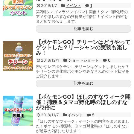
2019/1/7
イベント
1
第2回タマゴマラソンイベント開催！タマゴ孵化時の
アメやほしのすなの獲得量が2倍に！イベント内容を
まとめてお伝えします。
記事を読む
【ポケモンGO】チリーンはどうやって
ゲットした？リーシャンの実装も楽し
み！
2018/12/1
ショートショート
0
密かなレアポケモン、チリーンはゲットしましたか？
チリーンの進化前ポケモンやみなさんのゲット状況を
ご紹介します！
記事を読む
【ポケモンGO】ほしのすなウィーク開
催！捕獲＆タマゴ孵化時のほしのすな
が2倍に
2018/11/7
イベント
5
「ほしのすなウィーク」イベントの内容をまとめまし
た！ポケモン捕獲時、タマゴ孵化時の「ほしのすな」
が通常の2倍になります！