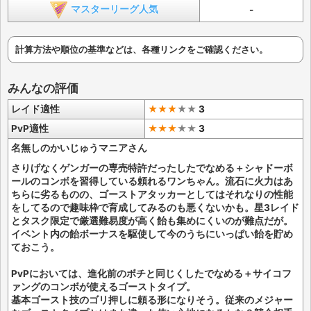
マスターリーグ人気
-
計算方法や順位の基準などは、各種リンクをご確認ください。
みんなの評価
レイド適性
★★★
★
★
3
PvP適性
★★★
★
★
3
名無しのかいじゅうマニアさん
さりげなくゲンガーの専売特許だったしたでなめる＋シャドーボ
ールのコンボを習得している頼れるワンちゃん。流石に火力はあ
ちらに劣るものの、ゴーストアタッカーとしてはそれなりの性能
をしてるので趣味枠で育成してみるのも悪くないかも。星3レイド
とタスク限定で厳選難易度が高く飴も集めにくいのが難点だが。
イベント内の飴ボーナスを駆使して今のうちにいっぱい飴を貯め
ておこう。
PvPにおいては、進化前のボチと同じくしたでなめる＋サイコフ
ァングのコンボが使えるゴーストタイプ。
基本ゴースト技のゴリ押しに頼る形になりそう。従来のメジャー