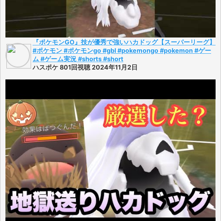
『ポケモンGO』技が優秀で強いハカドッグ【スーパーリーグ】
#ポケモン #ポケモンgo #gbl #pokemongo #pokemon #ゲー
ム #ゲーム実況 #shorts #short
ハスポケ 801回視聴 2024年11月2日