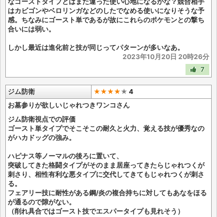
なゴーストタイプとはまた違った使い心地になるかな？競合相手
はカビゴンやベロリンガなどのしたでなめる使いになりそうな予
感。ちなみにゴースト単であるが故にこれらのポケモンとの撃ち
合いには弱い。
しかし最近は進化前と技が同じってパターンが多いなあ。
2023年10月20日 20時26分
7
ジム防衛
★★★★
★
4
お墓参りが欲しいじゃれつきワンコさん
ジム防衛視点での評価
ゴースト単タイプでそこそこの耐久と火力、覚える技が優秀なの
がハカドッグの強み。
ハピナス等ノーマルの後ろに置いて、
突破してきた格闘タイプがそのまま居座ってきたらじゃれつくが
刺さり、相性有利な悪タイプに交代してきてもじゃれつくが刺さ
る。
フェアリー技に耐性がある鋼/炎の複合持ちに対してもあなをほる
が通るので隙がない。
（削れ具合ではゴースト技でエスパータイプも見れそう）