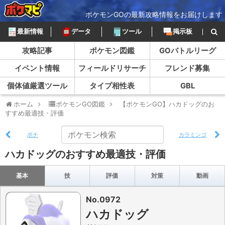
ポケモンGOの最新攻略情報をお届けします
最新情報
データ
ツール
掲示板
攻略記事
ポケモン図鑑
GOバトルリーグ
イベント情報
フィールドリサーチ
フレンド募集
個体値厳選ツール
タイプ相性表
GBL
ホーム
ポケモンGO図鑑
【ポケモンGO】ハカドッグのお
すすめ最適技・評価
ボチ
カラミンゴ
ハカドッグのおすすめ最適技・評価
基本
技
評価
対策
動画
No.0972
ハカドッグ