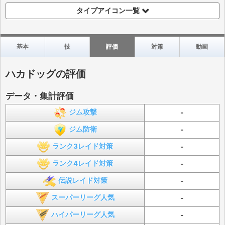
タイプアイコン一覧
基本
技
評価
対策
動画
ハカドッグの評価
データ・集計評価
ジム攻撃
-
ジム防衛
-
ランク3レイド対策
-
ランク4レイド対策
-
伝説レイド対策
-
スーパーリーグ人気
-
ハイパーリーグ人気
-