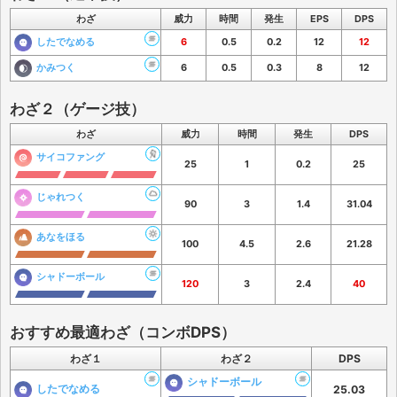
わざ
威力
時間
発生
EPS
DPS
したでなめる
6
0.5
0.2
12
12
かみつく
6
0.5
0.3
8
12
わざ２（ゲージ技）
わざ
威力
時間
発生
DPS
サイコファング
25
1
0.2
25
じゃれつく
90
3
1.4
31.04
あなをほる
100
4.5
2.6
21.28
シャドーボール
120
3
2.4
40
おすすめ最適わざ（コンボDPS）
わざ１
わざ２
DPS
シャドーボール
したでなめる
25.03