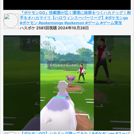
『ポケモンGO』技範囲が広く環境に抜群をつくハカドッグ！相
手をオハカマイリ【ハロウィンスーパーリーグ】#ポケモンgo
#ポケモン #pokemongo #pokemon #ゲーム #ゲーム実況
ハスポケ 2581回視聴 2024年10月28日
【ポケモンGO】ハカドッグ使ってみた！#ポケモンgo #スーパ