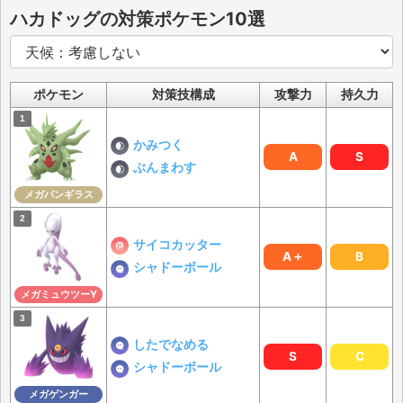
ハカドッグの対策ポケモン10選
ポケモン
対策技構成
攻撃力
持久力
かみつく
A
S
ぶんまわす
メガバンギラス
サイコカッター
A＋
B
シャドーボール
メガミュウツーY
したでなめる
S
C
シャドーボール
メガゲンガー