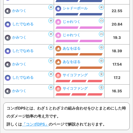
シャドーボール
かみつく
22.55
じゃれつく
したでなめる
20.84
じゃれつく
かみつく
19.3
あなをほる
したでなめる
18.39
あなをほる
かみつく
17.54
サイコファング
したでなめる
17.2
サイコファング
かみつく
16.35
コンボDPSとは、わざ１とわざ２の組み合わせをひとまとめにした時
のダメージ効率の考え方です。
詳しくは
「コンボDPS」
のページで解説されております。