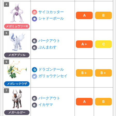
サイコカッター
A
B
シャドーボール
メガミュウツーX
バークアウト
A＋
C
ぶんまわす
メガアブソル
ドラゴンテール
B＋
B＋
ガリョウテンセイ
メガレックウザ
バークアウト
A
B
イカサマ
メガヘルガー