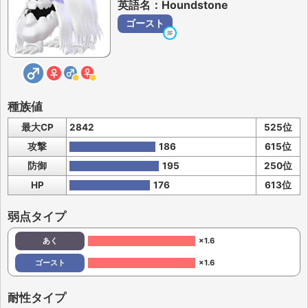
英語名：Houndstone
ゴースト
種族値
最大CP
2842
525位
攻撃
186
615位
防御
195
250位
HP
176
613位
弱点タイプ
あく
×1.6
ゴースト
×1.6
耐性タイプ