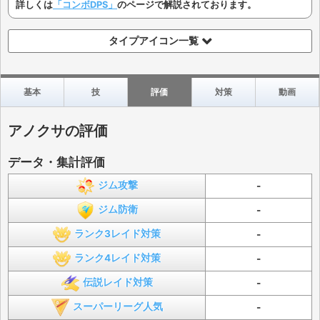
詳しくは
「コンボDPS」
のページで解説されております。
タイプアイコン一覧
基本
技
評価
対策
動画
アノクサの評価
データ・集計評価
ジム攻撃
-
ジム防衛
-
ランク3レイド対策
-
ランク4レイド対策
-
伝説レイド対策
-
スーパーリーグ人気
-