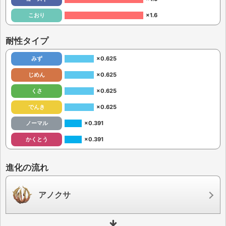
こおり
×1.6
耐性タイプ
みず
×0.625
じめん
×0.625
くさ
×0.625
でんき
×0.625
ノーマル
×0.391
かくとう
×0.391
進化の流れ
アノクサ