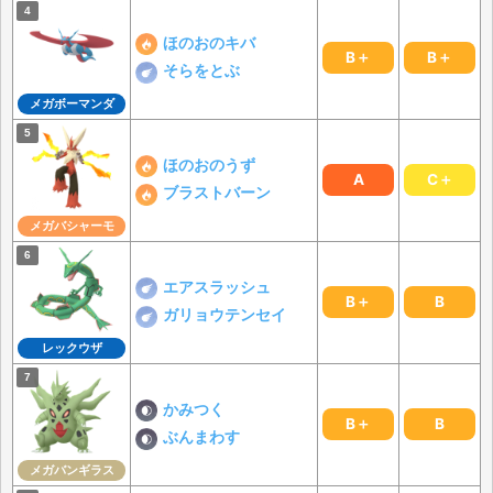
ほのおのキバ
B＋
B＋
そらをとぶ
メガボーマンダ
ほのおのうず
A
C＋
ブラストバーン
メガバシャーモ
エアスラッシュ
B＋
B
ガリョウテンセイ
レックウザ
かみつく
B＋
B
ぶんまわす
メガバンギラス