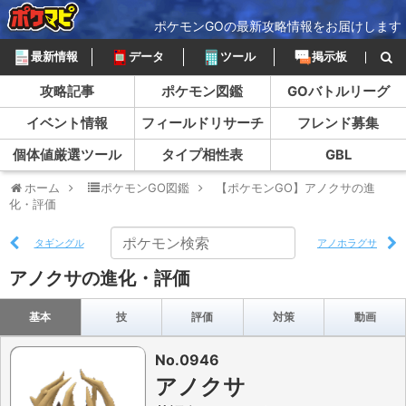
ポケモンGOの最新攻略情報をお届けします
最新情報
データ
ツール
掲示板
攻略記事
ポケモン図鑑
GOバトルリーグ
イベント情報
フィールドリサーチ
フレンド募集
個体値厳選ツール
タイプ相性表
GBL
ホーム
ポケモンGO図鑑
【ポケモンGO】アノクサの進
化・評価
タギングル
アノホラグサ
アノクサの進化・評価
基本
技
評価
対策
動画
No.0946
アノクサ