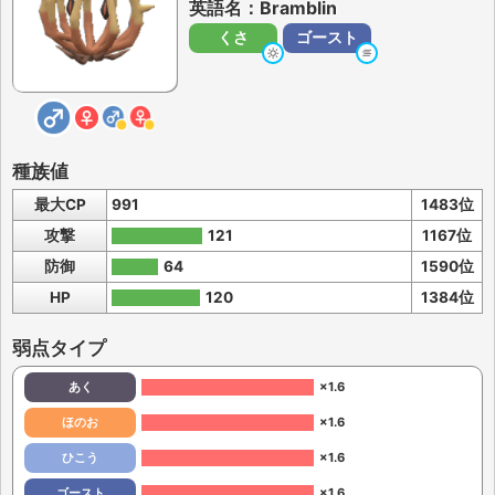
英語名：Bramblin
くさ
ゴースト
種族値
最大CP
991
1483位
攻撃
121
1167位
防御
64
1590位
HP
120
1384位
弱点タイプ
あく
×1.6
ほのお
×1.6
ひこう
×1.6
ゴースト
×1.6