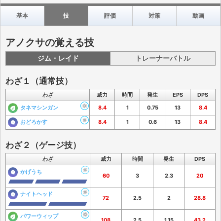
基本
技
評価
対策
動画
アノクサの覚える技
ジム・レイド
トレーナーバトル
わざ１（通常技）
わざ
威力
時間
発生
EPS
DPS
タネマシンガン
8.4
1
0.75
13
8.4
おどろかす
8.4
1
0.6
13
8.4
わざ２（ゲージ技）
わざ
威力
時間
発生
DPS
かげうち
60
3
2.3
20
ナイトヘッド
72
2.5
2
28.8
パワーウィップ
108
2.5
1.15
43.2