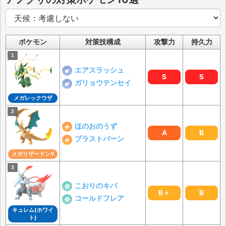
ポケモン
対策技構成
攻撃力
持久力
エアスラッシュ
S
S
ガリョウテンセイ
メガレックウザ
ほのおのうず
A
B
ブラストバーン
メガリザードンY
こおりのキバ
B＋
B
コールドフレア
キュレム(ホワイ
ト)