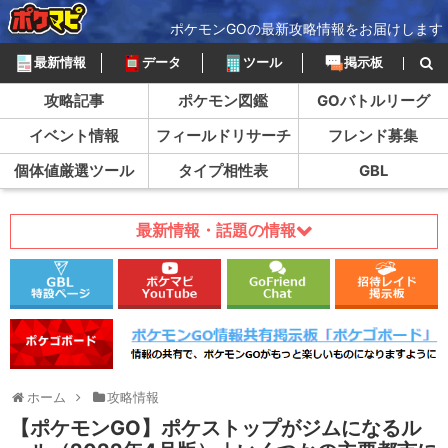
ポケモンGOの最新攻略情報をお届けします
最新情報
データ
ツール
掲示板
攻略記事
ポケモン図鑑
GOバトルリーグ
イベント情報
フィールドリサーチ
フレンド募集
個体値厳選ツール
タイプ相性表
GBL
最新情報・話題の情報
ホーム
攻略情報
【ポケモンGO】ポケストップがジムになるル