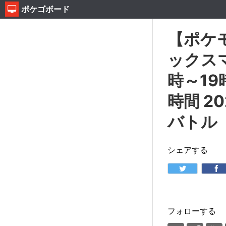
ポケゴボード
【ポケ
ックスマ
時～1
時間 2
バトル
シェアする
フォローする