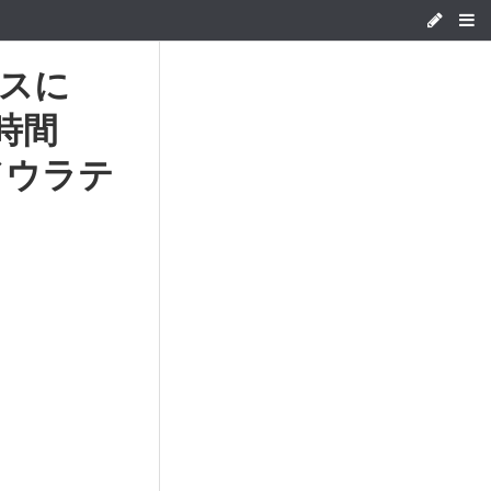
ボスに
時間
ャドウラテ