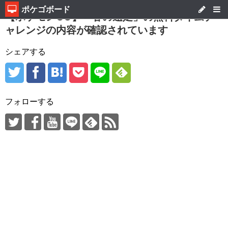
ポケゴボード
【ポケモンGO】「春の遠足」の無料タイムチ
ャレンジの内容が確認されています
シェアする
フォローする