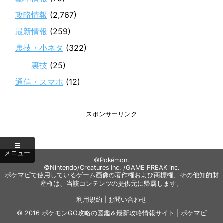
攻略情報
(2,767)
最新情報
(259)
裏技・小ネタ
(322)
裏技
(25)
通信・スマホ
(12)
スポンサーリンク
©Pokémon.
©Nintendo/Creatures Inc. /GAME FREAK inc.
ポケマピで使用しているゲーム画像の著作権および商標権、その他知的財
産権は、当該コンテンツの提供元に帰属します。
利用規約
|
お問い合わせ
© 2016
ポケモンGO攻略の図鑑＆最新攻略情報サイト | ポケマピ