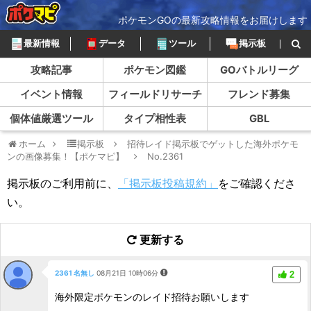
ポケモンGOの最新攻略情報をお届けします
最新情報
データ
ツール
掲示板
攻略記事
ポケモン図鑑
GOバトルリーグ
イベント情報
フィールドリサーチ
フレンド募集
個体値厳選ツール
タイプ相性表
GBL
ホーム
掲示板
招待レイド掲示板でゲットした海外ポケモ
ンの画像募集！【ポケマピ】
No.2361
掲示板のご利用前に、
「掲示板投稿規約」
をご確認くださ
い。
更新する
2361 名無し
08月21日 10時06分
2
海外限定ポケモンのレイド招待お願いします