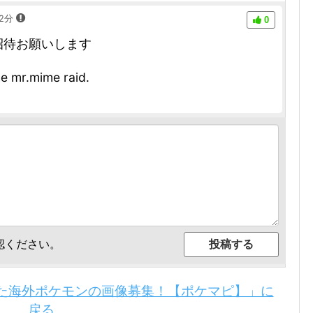
12分
0
招待お願いします
he mr.mime raid.
認ください。
た海外ポケモンの画像募集！【ポケマピ】」に
戻る