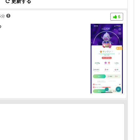
更新する
35分
6
♡