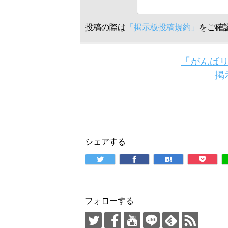
投稿の際は
「掲示板投稿規約」
をご確
「がんば
掲
シェアする
フォローする