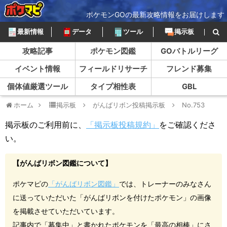
ポケモンGOの最新攻略情報をお届けします
最新情報
データ
ツール
掲示板
攻略記事
ポケモン図鑑
GOバトルリーグ
イベント情報
フィールドリサーチ
フレンド募集
個体値厳選ツール
タイプ相性表
GBL
ホーム
掲示板
がんばリボン投稿掲示板
No.753
掲示板のご利用前に、
「掲示板投稿規約」
をご確認くださ
い。
【がんばリボン図鑑について】
ポケマピの
「がんばリボン図鑑」
では、トレーナーのみなさん
に送っていただいた「がんばリボンを付けたポケモン」の画像
を掲載させていただいています。
記事内で「募集中」と書かれたポケモンを「最高の相棒」にさ