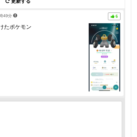
更新する
7時49分
6
けたポケモン