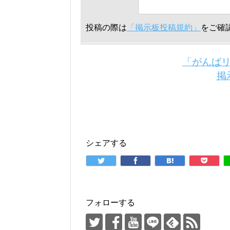
投稿の際は
「掲示板投稿規約」
をご確
「がんば
掲
シェアする
フォローする