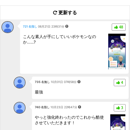
更新する
721 名指し
06月21日 23時31分
48
こんな素人が手にしていいポケモンなの
か……?
735 名無し
10月01日 07時58分
4
最強
740 名指し
10月23日 22時47分
3
やっと強化終わったのでこれから酷使
させていただきます！