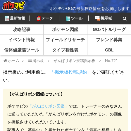
ポケモンGOの最新攻略情報をお届けします
最新情報
データ
ツール
掲示板
攻略記事
ポケモン図鑑
GOバトルリーグ
イベント情報
フィールドリサーチ
フレンド募集
個体値厳選ツール
タイプ相性表
GBL
ホーム
掲示板
がんばリボン投稿掲示板
No.721
掲示板のご利用前に、
「掲示板投稿規約」
をご確認くださ
い。
【がんばリボン図鑑について】
ポケマピの
「がんばリボン図鑑」
では、トレーナーのみなさん
に送っていただいた「がんばリボンを付けたポケモン」の画像
を掲載させていただいています。
記事内で「募集中」と書かれたポケモンを「最高の相棒」にさ