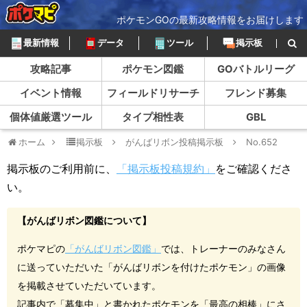
ポケモンGOの最新攻略情報をお届けします
最新情報
データ
ツール
掲示板
攻略記事
ポケモン図鑑
GOバトルリーグ
イベント情報
フィールドリサーチ
フレンド募集
個体値厳選ツール
タイプ相性表
GBL
ホーム
掲示板
がんばリボン投稿掲示板
No.652
掲示板のご利用前に、
「掲示板投稿規約」
をご確認くださ
い。
【がんばリボン図鑑について】
ポケマピの
「がんばリボン図鑑」
では、トレーナーのみなさん
に送っていただいた「がんばリボンを付けたポケモン」の画像
を掲載させていただいています。
記事内で「募集中」と書かれたポケモンを「最高の相棒」にさ