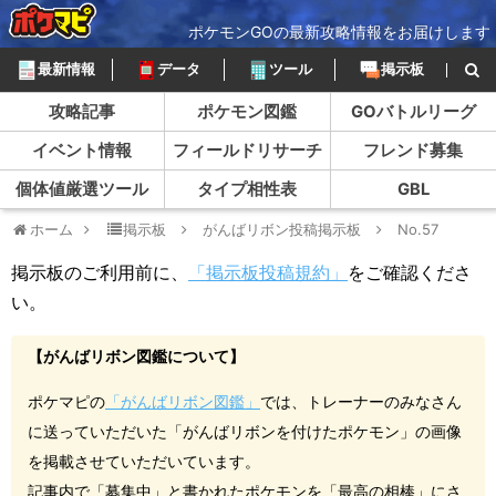
ポケモンGOの最新攻略情報をお届けします
最新情報
データ
ツール
掲示板
攻略記事
ポケモン図鑑
GOバトルリーグ
イベント情報
フィールドリサーチ
フレンド募集
個体値厳選ツール
タイプ相性表
GBL
ホーム
掲示板
がんばリボン投稿掲示板
No.57
掲示板のご利用前に、
「掲示板投稿規約」
をご確認くださ
い。
【がんばリボン図鑑について】
ポケマピの
「がんばリボン図鑑」
では、トレーナーのみなさん
に送っていただいた「がんばリボンを付けたポケモン」の画像
を掲載させていただいています。
記事内で「募集中」と書かれたポケモンを「最高の相棒」にさ