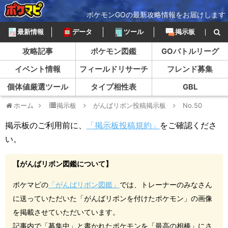
ポケモンGOの最新攻略情報をお届けします
最新情報
データ
ツール
掲示板
攻略記事
ポケモン図鑑
GOバトルリーグ
イベント情報
フィールドリサーチ
フレンド募集
個体値厳選ツール
タイプ相性表
GBL
ホーム
掲示板
がんばリボン投稿掲示板
No.50
掲示板のご利用前に、
「掲示板投稿規約」
をご確認くださ
い。
【がんばリボン図鑑について】
ポケマピの
「がんばリボン図鑑」
では、トレーナーのみなさん
に送っていただいた「がんばリボンを付けたポケモン」の画像
を掲載させていただいています。
記事内で「募集中」と書かれたポケモンを「最高の相棒」にさ