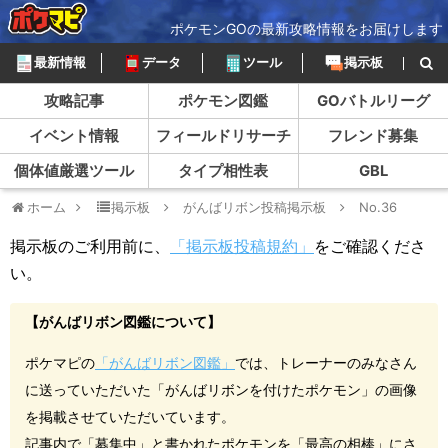
ポケモンGOの最新攻略情報をお届けします
最新情報
データ
ツール
掲示板
攻略記事
ポケモン図鑑
GOバトルリーグ
イベント情報
フィールドリサーチ
フレンド募集
個体値厳選ツール
タイプ相性表
GBL
ホーム
掲示板
がんばリボン投稿掲示板
No.36
掲示板のご利用前に、
「掲示板投稿規約」
をご確認くださ
い。
【がんばリボン図鑑について】
ポケマピの
「がんばリボン図鑑」
では、トレーナーのみなさん
に送っていただいた「がんばリボンを付けたポケモン」の画像
を掲載させていただいています。
記事内で「募集中」と書かれたポケモンを「最高の相棒」にさ