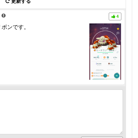
更新する
分
4
リボンです。