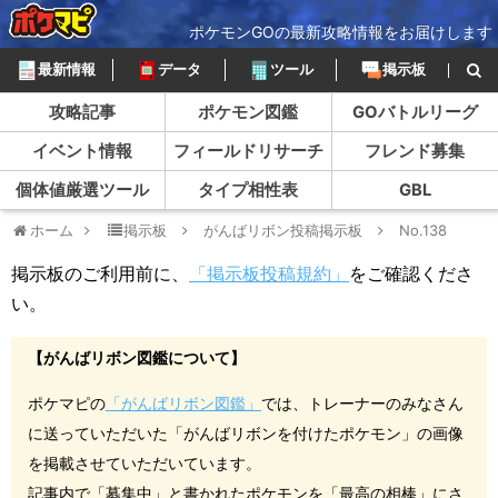
ポケモンGOの最新攻略情報をお届けします
最新情報
データ
ツール
掲示板
攻略記事
ポケモン図鑑
GOバトルリーグ
イベント情報
フィールドリサーチ
フレンド募集
個体値厳選ツール
タイプ相性表
GBL
ホーム
掲示板
がんばリボン投稿掲示板
No.138
掲示板のご利用前に、
「掲示板投稿規約」
をご確認くださ
い。
【がんばリボン図鑑について】
ポケマピの
「がんばリボン図鑑」
では、トレーナーのみなさん
に送っていただいた「がんばリボンを付けたポケモン」の画像
を掲載させていただいています。
記事内で「募集中」と書かれたポケモンを「最高の相棒」にさ