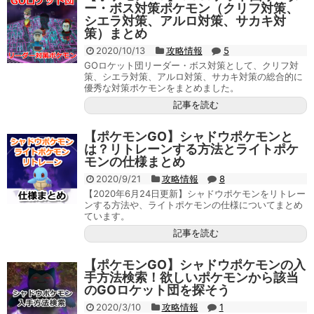
ー・ボス対策ポケモン（クリフ対策、
シエラ対策、アルロ対策、サカキ対
策）まとめ
2020/10/13
攻略情報
5
GOロケット団リーダー・ボス対策として、クリフ対
策、シエラ対策、アルロ対策、サカキ対策の総合的に
優秀な対策ポケモンをまとめました。
記事を読む
【ポケモンGO】シャドウポケモンと
は？リトレーンする方法とライトポケ
モンの仕様まとめ
2020/9/21
攻略情報
8
【2020年6月24日更新】シャドウポケモンをリトレー
ンする方法や、ライトポケモンの仕様についてまとめ
ています。
記事を読む
【ポケモンGO】シャドウポケモンの入
手方法検索！欲しいポケモンから該当
のGOロケット団を探そう
2020/3/10
攻略情報
1