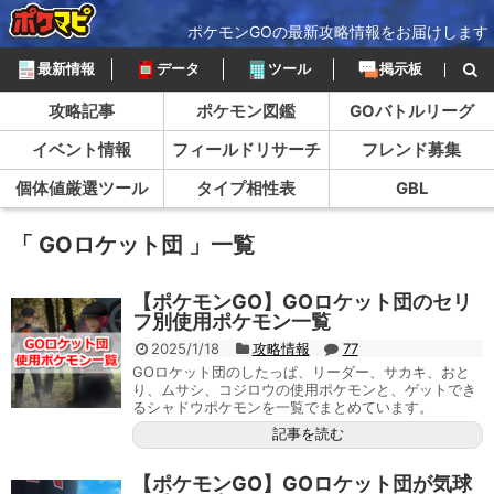
ポケモンGOの最新攻略情報をお届けします
最新情報
データ
ツール
掲示板
攻略記事
ポケモン図鑑
GOバトルリーグ
イベント情報
フィールドリサーチ
フレンド募集
個体値厳選ツール
タイプ相性表
GBL
「 GOロケット団 」一覧
【ポケモンGO】GOロケット団のセリ
フ別使用ポケモン一覧
2025/1/18
攻略情報
77
GOロケット団のしたっぱ、リーダー、サカキ、おと
り、ムサシ、コジロウの使用ポケモンと、ゲットでき
るシャドウポケモンを一覧でまとめています。
記事を読む
【ポケモンGO】GOロケット団が気球