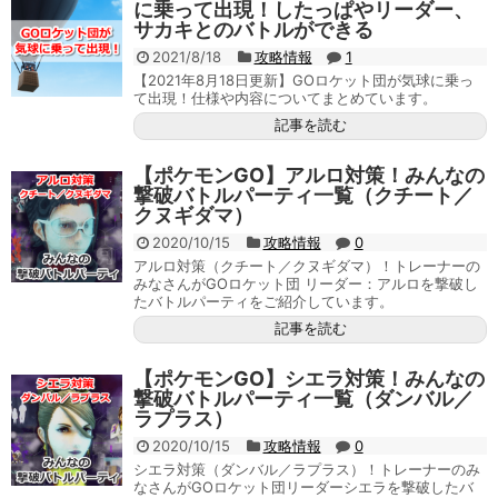
に乗って出現！したっぱやリーダー、
サカキとのバトルができる
2021/8/18
攻略情報
1
【2021年8月18日更新】GOロケット団が気球に乗っ
て出現！仕様や内容についてまとめています。
記事を読む
【ポケモンGO】アルロ対策！みんなの
撃破バトルパーティ一覧（クチート／
クヌギダマ）
2020/10/15
攻略情報
0
アルロ対策（クチート／クヌギダマ）！トレーナーの
みなさんがGOロケット団 リーダー：アルロを撃破し
たバトルパーティをご紹介しています。
記事を読む
【ポケモンGO】シエラ対策！みんなの
撃破バトルパーティ一覧（ダンバル／
ラプラス）
2020/10/15
攻略情報
0
シエラ対策（ダンバル／ラプラス）！トレーナーのみ
なさんがGOロケット団リーダーシエラを撃破したバ