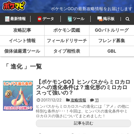
ポケモンGOの最新攻略情報をお届けします
最新情報
データ
ツール
掲示板
攻略記事
ポケモン図鑑
GOバトルリーグ
イベント情報
フィールドリサーチ
フレンド募集
個体値厳選ツール
タイプ相性表
GBL
「 進化 」一覧
【ポケモンGO】ヒンバスからミロカロ
スへの進化条件は？進化形のミロカロ
スって強いの？
2017/12/22
攻略情報
11
ヒンバスからミロカロスへの進化には「アメ」の他に
特別な条件が･･･！今回は、ヒンバスの進化条件やミ
ロカロスの強さについてまとめました！
記事を読む