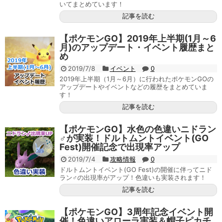
いてまとめています！
記事を読む
【ポケモンGO】2019年上半期(1月～6
月)のアップデート・イベント履歴まと
め
2019/7/8
イベント
0
2019年上半期（1月～6月）に行われたポケモンGOの
アップデートやイベントなどの履歴をまとめていま
す！
記事を読む
【ポケモンGO】水色の色違いニドラン
♂が実装！ドルトムントイベント(GO
Fest)開催記念で出現率アップ
2019/7/4
攻略情報
0
ドルトムントイベント(GO Fest)の開催に伴ってニド
ラン♂の出現率がアップ！色違いも実装されます！
記事を読む
【ポケモンGO】3周年記念イベント開
催！色違いアローラ実装＆帽子ピカチ