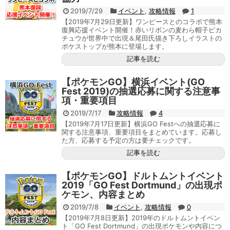
2019/7/29
イベント
,
攻略情報
1
【2019年7月29日更新】ワンピースとのコラボで熊本
復興応援イベント開催！赤いリボンの麦わら帽子ピカ
チュウが世界中で出現＆尾田氏描き下ろしイラストの
ポケストップが熊本に登場します。
記事を読む
【ポケモンGO】横浜イベント(GO
Fest 2019)の抽選応募に関する注意事
項・重要項目
2019/7/17
攻略情報
4
【2019年7月17日更新】横浜GO Festへの抽選応募に
関する注意事項、重要項目をまとめています。応募し
た方、応募する予定の方は要チェックです。
記事を読む
【ポケモンGO】ドルトムントイベント
2019「GO Fest Dortmund」の出現ポ
ケモン、内容まとめ
2019/7/8
イベント
,
攻略情報
0
【2019年7月8日更新】2019年のドルトムントイベン
ト「GO Fest Dortmund」の出現ポケモンや内容につ