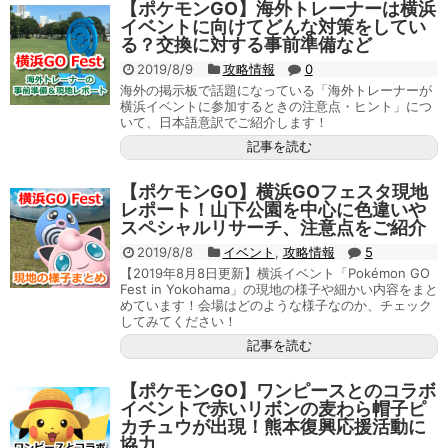
【ポケモンGO】海外トレーナーは横浜
イベントに向けてどんな対策をしてい
る？交換に対する事前準備など
2019/8/9
攻略情報
0
海外の掲示板で話題になっている「海外トレーナーが
横浜イベントに参加するときの注意点・ヒント」につ
いて、日本語意訳でご紹介します！
記事を読む
【ポケモンGO】横浜GOフェスタ現地
レポート！山下公園を中心に色違いや
スペシャルリサーチ、注意点をご紹介
2019/8/8
イベント
,
攻略情報
5
【2019年8月8日更新】横浜イベント「Pokémon GO
Fest in Yokohama」の現地の様子や細かい内容をまと
めています！会場はどのような様子なのか、チェック
してみてください！
記事を読む
【ポケモンGO】ワンピースとのコラボ
イベントで赤いリボンの麦わら帽子ピ
カチュウが出現！熊本復興応援活動に
協力