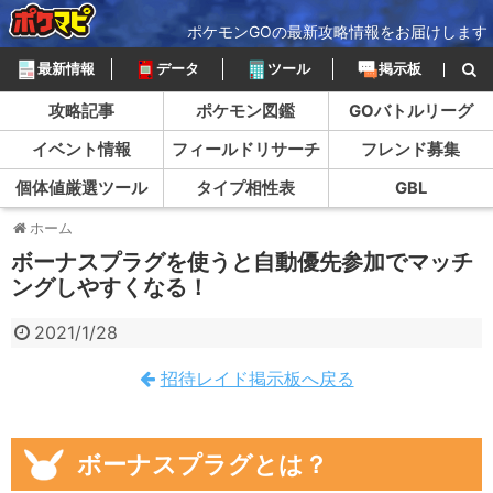
ポケモンGOの最新攻略情報をお届けします
最新情報
データ
ツール
掲示板
攻略記事
ポケモン図鑑
GOバトルリーグ
イベント情報
フィールドリサーチ
フレンド募集
個体値厳選ツール
タイプ相性表
GBL
ホーム
ボーナスプラグを使うと自動優先参加でマッチ
ングしやすくなる！
2021/1/28
招待レイド掲示板へ戻る
ボーナスプラグとは？