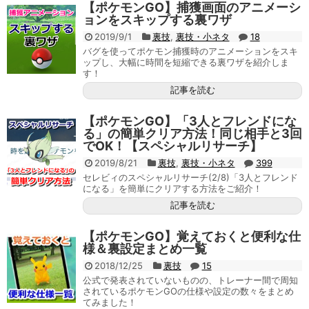
【ポケモンGO】捕獲画面のアニメーシ
ョンをスキップする裏ワザ
2019/9/1
裏技
,
裏技・小ネタ
18
バグを使ってポケモン捕獲時のアニメーションをスキ
ップし、大幅に時間を短縮できる裏ワザを紹介しま
す！
記事を読む
【ポケモンGO】「3人とフレンドにな
る」の簡単クリア方法！同じ相手と3回
でOK！【スペシャルリサーチ】
2019/8/21
裏技
,
裏技・小ネタ
399
セレビィのスペシャルリサーチ(2/8)「3人とフレンド
になる」を簡単にクリアする方法をご紹介！
記事を読む
【ポケモンGO】覚えておくと便利な仕
様＆裏設定まとめ一覧
2018/12/25
裏技
15
公式で発表されていないものの、トレーナー間で周知
されているポケモンGOの仕様や設定の数々をまとめ
てみました！