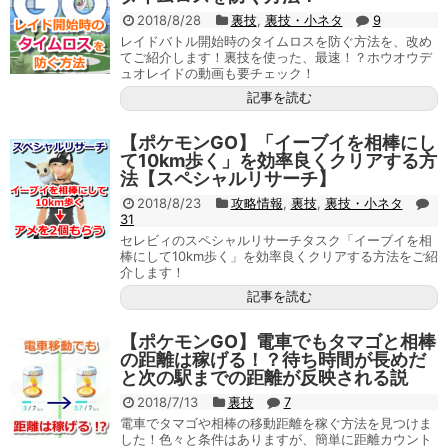
2018/8/28
裏技
,
裏技・小ネタ
9
レイドバトル開始時のタイムロスを防ぐ方法を、改め
てご紹介します！裏技を使った、最速！？ホウオウデ
ュオレイドの動画も要チェック！
記事を読む
【ポケモンGO】「イーブイを相棒にし
て10km歩く」を効率良くクリアする方
法【スペシャルリサーチ】
2018/8/23
攻略情報
,
裏技
,
裏技・小ネタ
31
セレビィのスペシャルリサーチタスク「イーブイを相
棒にして10km歩く」を効率良くクリアする方法をご紹
介します！
記事を読む
【ポケモンGO】電車でもタマゴと相棒
の距離は稼げる！？待ち時間が長めだ
と次の駅までの距離が反映される説
2018/7/13
裏技
7
電車でタマゴや相棒の移動距離を稼ぐ方法を見つけま
した！色々と条件はありますが、簡単に距離カウント