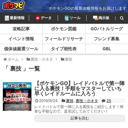
ポケモンGOの最新攻略情報をお届けします
最新情報
データ
ツール
掲示板
攻略記事
ポケモン図鑑
GOバトルリーグ
イベント情報
フィールドリサーチ
フレンド募集
個体値厳選ツール
タイプ相性表
GBL
ホーム
裏技・小ネタ
裏技
「 裏技 」一覧
【ポケモンGO】レイドバトルで第一陣
に入る裏技！手順をマスターしていち
早くレイドルームに入ろう
2019/9/24
裏技
,
裏技・小ネタ
25
レイドバトルで第一陣に入る裏技をご紹介します！簡
単な手順なので、是非試してみてください！
記事を読む