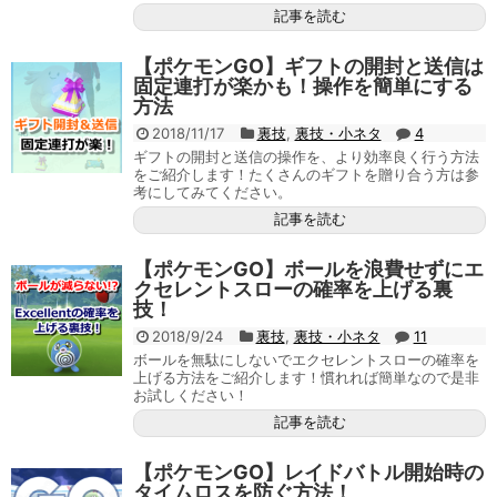
記事を読む
【ポケモンGO】ギフトの開封と送信は
固定連打が楽かも！操作を簡単にする
方法
2018/11/17
裏技
,
裏技・小ネタ
4
ギフトの開封と送信の操作を、より効率良く行う方法
をご紹介します！たくさんのギフトを贈り合う方は参
考にしてみてください。
記事を読む
【ポケモンGO】ボールを浪費せずにエ
クセレントスローの確率を上げる裏
技！
2018/9/24
裏技
,
裏技・小ネタ
11
ボールを無駄にしないでエクセレントスローの確率を
上げる方法をご紹介します！慣れれば簡単なので是非
お試しください！
記事を読む
【ポケモンGO】レイドバトル開始時の
タイムロスを防ぐ方法！